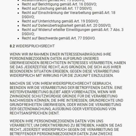
Auskunftsrecht gemäß Art. 15 DSGVO;
Recht auf Berichtigung gemäß Art. 16 DSGVO;
Recht auf Löschung gemäß Art. 17 DSGVO;
Recht auf Einschränkung der Verarbeitung gemäß Art. 18
DSGVO;
Recht auf Unterrichtung gemäß Art. 19 DSGVO;
Recht auf Datenübertragbarkeit gemäß Art. 20 DSGVO;
Recht auf Widerruf erteilter Einwilligungen gemäß Art. 7 Abs. 3
DSGVO;
Recht auf Beschwerde gemäß Art. 77 DSGVO.
8.2
WIDERSPRUCHSRECHT
WENN WIR IM RAHMEN EINER INTERESSENABWÄGUNG IHRE
PERSONENBEZOGENEN DATEN AUFGRUND UNSERES
ÜBERWIEGENDEN BERECHTIGTEN INTERESSES VERARBEITEN, HABEN
SIE DAS JEDERZEITIGE RECHT, AUS GRÜNDEN, DIE SICH AUS IHRER
BESONDEREN SITUATION ERGEBEN, GEGEN DIESE VERARBEITUNG
WIDERSPRUCH MIT WIRKUNG FÜR DIE ZUKUNFT EINZULEGEN.
MACHEN SIE VON IHREM WIDERSPRUCHSRECHT GEBRAUCH,
BEENDEN WIR DIE VERARBEITUNG DER BETROFFENEN DATEN. EINE
WEITERVERARBEITUNG BLEIBT ABER VORBEHALTEN, WENN WIR
ZWINGENDE SCHUTZWÜRDIGE GRÜNDE FÜR DIE VERARBEITUNG
NACHWEISEN KÖNNEN, DIE IHRE INTERESSEN, GRUNDRECHTE UND
GRUNDFREIHEITEN ÜBERWIEGEN, ODER WENN DIE VERARBEITUNG
DER GELTENDMACHUNG, AUSÜBUNG ODER VERTEIDIGUNG VON
RECHTSANSPRÜCHEN DIENT.
WERDEN IHRE PERSONENBEZOGENEN DATEN VON UNS
VERARBEITET, UM DIREKTWERBUNG ZU BETREIBEN, HABEN SIE DAS
RECHT, JEDERZEIT WIDERSPRUCH GEGEN DIE VERARBEITUNG SIE
BETREFFENDER PERSONENBEZOGENER DATEN ZUM ZWECKE