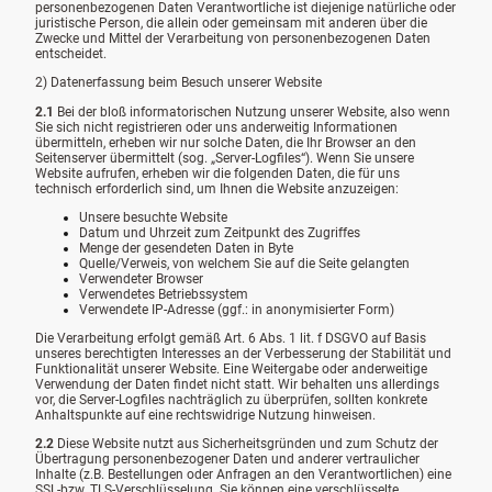
personenbezogenen Daten Verantwortliche ist diejenige natürliche oder
juristische Person, die allein oder gemeinsam mit anderen über die
Zwecke und Mittel der Verarbeitung von personenbezogenen Daten
entscheidet.
2) Datenerfassung beim Besuch unserer Website
2.1
Bei der bloß informatorischen Nutzung unserer Website, also wenn
Sie sich nicht registrieren oder uns anderweitig Informationen
übermitteln, erheben wir nur solche Daten, die Ihr Browser an den
Seitenserver übermittelt (sog. „Server-Logfiles“). Wenn Sie unsere
Website aufrufen, erheben wir die folgenden Daten, die für uns
technisch erforderlich sind, um Ihnen die Website anzuzeigen:
Unsere besuchte Website
Datum und Uhrzeit zum Zeitpunkt des Zugriffes
Menge der gesendeten Daten in Byte
Quelle/Verweis, von welchem Sie auf die Seite gelangten
Verwendeter Browser
Verwendetes Betriebssystem
Verwendete IP-Adresse (ggf.: in anonymisierter Form)
Die Verarbeitung erfolgt gemäß Art. 6 Abs. 1 lit. f DSGVO auf Basis
unseres berechtigten Interesses an der Verbesserung der Stabilität und
Funktionalität unserer Website. Eine Weitergabe oder anderweitige
Verwendung der Daten findet nicht statt. Wir behalten uns allerdings
vor, die Server-Logfiles nachträglich zu überprüfen, sollten konkrete
Anhaltspunkte auf eine rechtswidrige Nutzung hinweisen.
2.2
Diese Website nutzt aus Sicherheitsgründen und zum Schutz der
Übertragung personenbezogener Daten und anderer vertraulicher
Inhalte (z.B. Bestellungen oder Anfragen an den Verantwortlichen) eine
SSL-bzw. TLS-Verschlüsselung. Sie können eine verschlüsselte