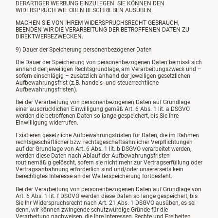
DERARTIGER WERBUNG EINZULEGEN. SIE KÖNNEN DEN
WIDERSPRUCH WIE OBEN BESCHRIEBEN AUSÜBEN.
MACHEN SIE VON IHREM WIDERSPRUCHSRECHT GEBRAUCH,
BEENDEN WIR DIE VERARBEITUNG DER BETROFFENEN DATEN ZU
DIREKTWERBEZWECKEN.
9) Dauer der Speicherung personenbezogener Daten
Die Dauer der Speicherung von personenbezogenen Daten bemisst sich
anhand der jeweiligen Rechtsgrundlage, am Verarbeitungszweck und –
sofern einschlägig – zusätzlich anhand der jeweiligen gesetzlichen
Aufbewahrungsfrist (z.B. handels- und steuerrechtliche
Aufbewahrungsfristen).
Bei der Verarbeitung von personenbezogenen Daten auf Grundlage
einer ausdrücklichen Einwilligung gemäß Art. 6 Abs. 1 lit. a DSGVO
werden die betroffenen Daten so lange gespeichert, bis Sie Ihre
Einwilligung widerrufen.
Existieren gesetzliche Aufbewahrungsfristen für Daten, die im Rahmen
rechtsgeschäftlicher bzw. rechtsgeschäftsähnlicher Verpflichtungen
auf der Grundlage von Art. 6 Abs. 1 lit. b DSGVO verarbeitet werden,
werden diese Daten nach Ablauf der Aufbewahrungsfristen
routinemäßig gelöscht, sofern sie nicht mehr zur Vertragserfüllung oder
Vertragsanbahnung erforderlich sind und/oder unsererseits kein
berechtigtes Interesse an der Weiterspeicherung fortbesteht.
Bei der Verarbeitung von personenbezogenen Daten auf Grundlage von
Art. 6 Abs. 1 lit. f DSGVO werden diese Daten so lange gespeichert, bis
Sie Ihr Widerspruchsrecht nach Art. 21 Abs. 1 DSGVO ausüben, es sei
denn, wir können zwingende schutzwürdige Gründe für die
Verarbeitung nachweisen, die Ihre Interessen, Rechte und Freiheiten